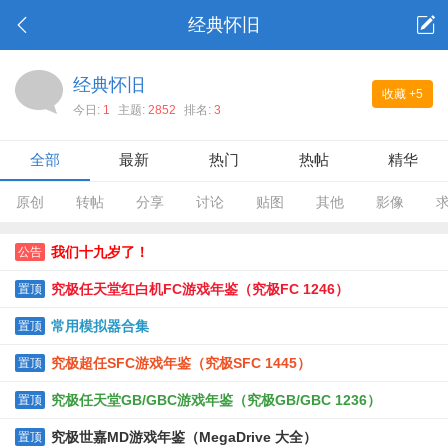
经典怀旧
经典怀旧
收藏
+5
今日:
1
主题:
2852
排名:
3
全部
最新
热门
热帖
精华
原创
转帖
分享
讨论
贴图
其他
影像
我们十九岁了！
公告
究极任天堂红白机FC游戏年鉴（究极FC 1246）
置顶
常用模拟器合集
置顶
究极超任SFC游戏年鉴（究极SFC 1445）
置顶
究极任天堂GB/GBC游戏年鉴（究极GB/GBC 1236）
置顶
究极世嘉MD游戏年鉴（MegaDrive 大全）
置顶