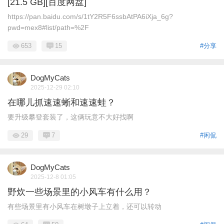
[21.5 GB][百度网盘]
https://pan.baidu.com/s/1tY2R5F6ssbAtPA6iXja_6g?
pwd=mex8#list/path=%2F
653
15
#分享
DogMyCats
2025-12-29 02:10
在哪儿抓速速蜥和速速蛙？
要升级攀登套装了，这俩玩意不大好找啊
29
7
#闲侃
DogMyCats
2025-12-8 01:05
野炊一些场景里的小风车有什么用？
有些场景里有小风车在树墩子上立着，还可以转动