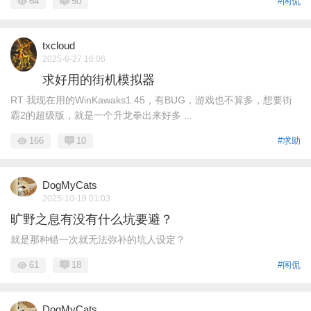
64
50
#闲侃
txcloud
2025-6-27 16:06
求好用的街机模拟器
RT 我现在用的WinKawaks1.45，有BUG，游戏也不算多，想要街
霸2的超级版，就是一个升龙拳出来好多 ...
166
10
#求助
DogMyCats
2025-10-19 01:03
旷野之息有没有什么坑要避？
就是那种错一次就无法弥补的坑人设定？
61
18
#闲侃
DogMyCats