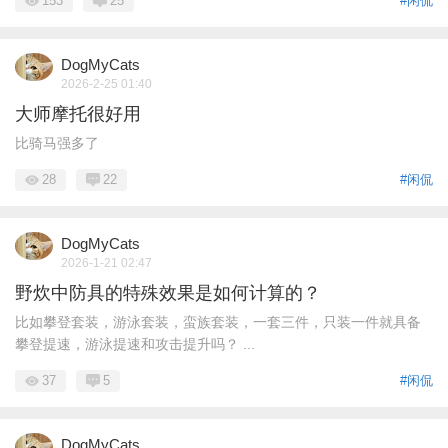
153
25
#闲侃
DogMyCats
2026-2-25 01:40
大师摩托很好用
比骑马强多了
28
22
#闲侃
DogMyCats
2026-1-21 02:47
野炊中防具的特殊效果是如何计算的？
比如攀登套装，游泳套装，蛮族套装，一套三件，只装一件就具备
攀登提速，游泳提速和攻击提升吗？ ...
37
5
#闲侃
DogMyCats