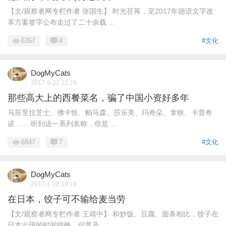
【文/观察者网专栏作者 张国生】 时光荏苒，至2017年德语文字改
革方案签字公布走过了二十余载 ...
6357
4
#文化
DogMyCats
2017-9-22 22:29
那些高大上的西餐菜名，骗了中国小资好多年
马苏里拉芝士、佛卡恰、帕马森、莎乐美、玛奇朵、拿铁、卡普奇
诺…… 听到这一系列名称，你是 ...
6847
7
#文化
DogMyCats
2017-1-28 19:18
在日本，饺子可不输给麦当劳
【文/观察者网专栏作者 王靖中】 和炒饭、豆腐、面条相比，饺子在
日本出现的时间很晚，但普及 ...