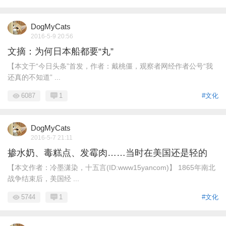
DogMyCats
2016-5-9 20:56
文摘：为何日本船都要“丸”
【本文于“今日头条”首发，作者：戴桃僵，观察者网经作者公号“我
还真的不知道” ...
6087
1
#文化
DogMyCats
2016-5-7 21:11
掺水奶、毒糕点、发霉肉……当时在美国还是轻的
【本文作者：冷墨潇染，十五言(ID:www15yancom)】 1865年南北
战争结束后，美国经 ...
5744
1
#文化