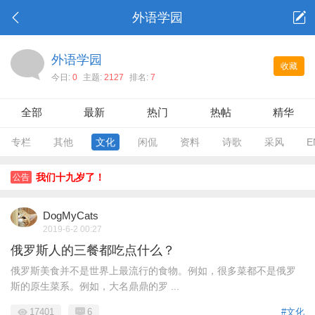
外语学园
外语学园
收藏
今日:
0
主题:
2127
排名:
7
全部
最新
热门
热帖
精华
专栏
其他
文化
闲侃
资料
诗歌
采风
E
我们十九岁了！
公告
DogMyCats
2019-6-2 00:27
俄罗斯人的三餐都吃点什么？
俄罗斯美食并不是世界上最流行的食物。例如，很多菜都不是俄罗
斯的原生菜系。例如，大名鼎鼎的罗 ...
17401
6
#文化