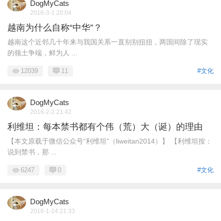
DogMyCats
2016-3-1 20:04
越南为什么自称“中华”？
越南这个近邻几十年来与我国关系一直别别扭扭，两国间除了现实
的领土争端，鲜为人 ...
12039
11
#文化
DogMyCats
2016-2-2 21:42
利维坦：每本禁书都有个伟（荒）大（诞）的理由
【本文原载于微信公众号“利维坦”（liweitan2014）】 【利维坦按：
说到禁书，那 ...
6247
0
#文化
DogMyCats
2016-1-24 21:33