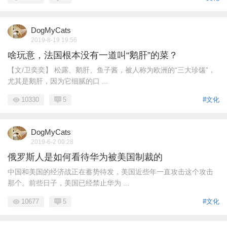
DogMyCats
2019-8-19 19:56
啥玩意，法国根本没有一道叫“鹅肝”的菜？
【文/卫奕奕】 松露、鹅肝、鱼子酱，被人称为欧洲的“三大珍馐”，
尤其是鹅肝，因为它细腻的口 ...
10330
5
#文化
DogMyCats
2019-6-2 00:28
俄罗斯人是如何看待华为被美国制裁的
中国和美国的经济战正在蓄势待发，美国近些年一直攻击这个攻击
那个。前些日子，美国已经禁止华为 ...
10677
5
#文化