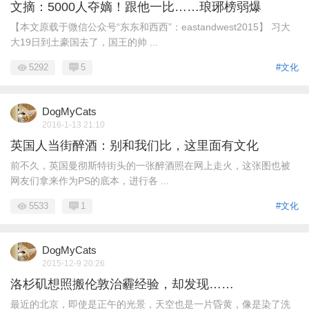
文摘：5000人夺嫡！跟他一比……琅琊榜弱爆
【本文原载于微信公众号“东东和西西”：eastandwest2015】 习大
大19日到土豪国去了，国王的帅 ...
5292
5
#文化
DogMyCats
2016-1-13 21:10
英国人当街醉酒：别和我们比，这里面有文化
前不久，英国曼彻斯特街头的一张醉酒照在网上走火，这张图也被
网友们拿来作为PS的底本，进行各 ...
5533
1
#文化
DogMyCats
2015-12-9 20:26
洛杉矶想照搬伦敦治霾经验，却发现……
最近的北京，即使是正午的光景，天空也是一片昏黄，像是染了洗