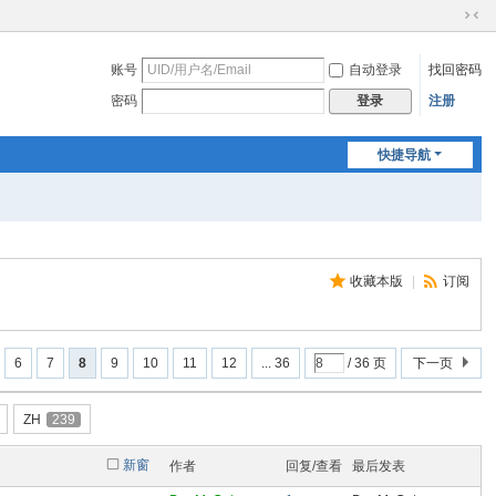
切
换
账号
自动登录
找回密码
到
窄
密码
注册
登录
版
快捷导航
收藏本版
|
订阅
6
7
8
9
10
11
12
... 36
/ 36 页
下一页
ZH
239
新窗
作者
回复/查看
最后发表