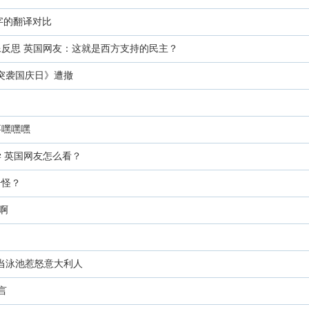
字的翻译对比
像反思 英国网友：这就是西方支持的民主？
《突袭国庆日》遭撤
要嘿嘿嘿
学 英国网友怎么看？
奇怪？
啊
迹当泳池惹怒意大利人
言