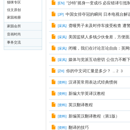
26
猫咪专区
“沙特”摇身一变成IS 必应错译引抵
[
EN
]
佳文原创
中国女排夺冠的瞬间 日本电视台解
[
JP
]
家园相册
聋哑男子未及时停车接受检查 遭
[
采风
]
家园会所
音画时尚
美国监狱人多钱少伙食差，方便面
[
采风
]
事务交流
闭嘴，我们在讨论言论自由：英网
[
采风
]
媒体与党派互动密切 公信力不断
[
采风
]
你的中文词汇量是多少？
[
ZH
]
...
2
3
汉译英常用表达式经典惯例
[
资料
]
新编大学英译汉教程
[
资料
]
英汉翻译教程
[
资料
]
新编英汉翻译教程（第1版）
[
资料
]
翻译的技巧
[
资料
]