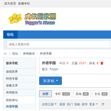
设为首页
收藏本站
论坛
»
论坛
›
休闲娱乐
›
外语学园
虎
外语学园
版块导航
今日:
0
|
主题:
2127
|
排名:
8
纹
版主:
Toyger
游戏世界
猫
特色专题
发新帖
家
攻略文库
园
休闲娱乐
全部
专栏
110
其他
49
文化
85
☆
缤纷体坛
20
全部主题
最新
热门
热帖
精华
更多
外语学园