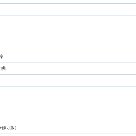
案
句典
+修订版）