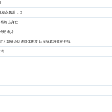
制
说差点飙泪
...
2
警察枪击身亡
成硬通货
红为朝鲜说话遭媒体围攻 回应称真没收朝鲜钱
下滑