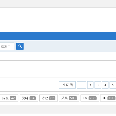
搜索
搜
索
返 回
1 ...
3
4
5
闲侃
42
资料
34
诗歌
82
采风
508
EN
788
JP
190