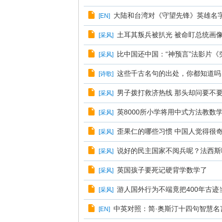
大陆和台湾对《守望先锋》英雄名
[
EN
]
土耳其叛兵被扒光 被命盯总统画
[
采风
]
比中国还中国：“神预言”法影片
[
采风
]
这些千古名句的出处，你都知道吗
[
诗歌
]
男子拨打救济热线 那头却问要不
[
采风
]
英8000所小学将用中式方法教数
[
采风
]
歪果仁的哪些习惯 中国人觉得很
[
采风
]
说好的民主国家不阅兵呢？法西斯
[
采风
]
英国孩子要死记硬背学数学了
[
采风
]
游人国外行为不端竟把400年古
[
采风
]
中英对照：简·奥斯汀十四句智慧名
[
EN
]