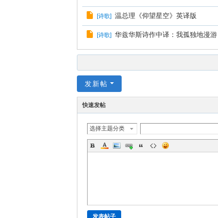
温总理《仰望星空》英译版
[
诗歌
]
华兹华斯诗作中译：我孤独地漫游
[
诗歌
]
发新帖
快速发帖
选择主题分类
发表帖子