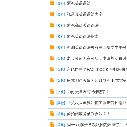
薄冰英语语法
[
资料
]
张道真英语语法大全
[
资料
]
薄冰高级英语语法
[
资料
]
薄冰英语语法指南
[
资料
]
新编英语语法教程第五版学生用书
[
资料
]
老兵缘何无家可归：申请补助费时
[
采风
]
言论自由？FACEBOOK 严打标题
[
采风
]
日本明仁天皇为反对修宪下“衣带诏
[
采风
]
为何美国没有“爱国贼”？
[
文化
]
《英汉大词典》前主编陆谷孙逝世
[
其他
]
偷拍裙底竟被判合法？！
[
采风
]
因一句“狮子从动物园跑出来了”，
[
采风
]