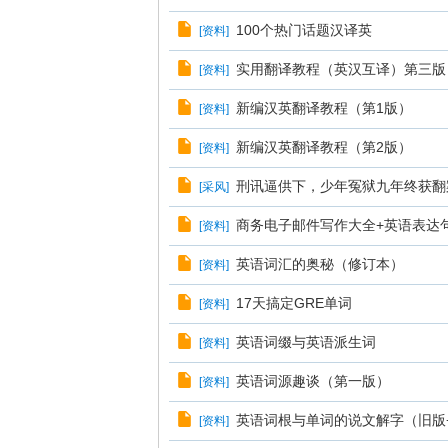
100个热门话题汉译英
[
资料
]
实用翻译教程（英汉互译）第三版
[
资料
]
新编汉英翻译教程（第1版）
[
资料
]
新编汉英翻译教程（第2版）
[
资料
]
刑讯逼供下，少年冤狱九年终获翻
[
采风
]
商务电子邮件写作大全+英语表达
[
资料
]
英语词汇的奥秘（修订本）
[
资料
]
17天搞定GRE单词
[
资料
]
英语词缀与英语派生词
[
资料
]
英语词源趣谈（第一版）
[
资料
]
英语词根与单词的说文解字（旧版
[
资料
]