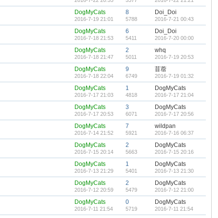
2016-7-22 20:55
5377
2016-7-22 21:21
DogMyCats
8
Doi_Doi
2016-7-19 21:01
5788
2016-7-21 00:43
DogMyCats
6
Doi_Doi
2016-7-18 21:53
5411
2016-7-20 00:00
DogMyCats
2
whq
2016-7-18 21:47
5011
2016-7-19 20:53
DogMyCats
9
苜蓿
2016-7-18 22:04
6749
2016-7-19 01:32
DogMyCats
1
DogMyCats
2016-7-17 21:03
4818
2016-7-17 21:04
DogMyCats
3
DogMyCats
2016-7-17 20:53
6071
2016-7-17 20:56
DogMyCats
7
wildpan
2016-7-14 21:52
5921
2016-7-16 06:37
DogMyCats
2
DogMyCats
2016-7-15 20:14
5663
2016-7-15 20:16
DogMyCats
1
DogMyCats
2016-7-13 21:29
5401
2016-7-13 21:30
DogMyCats
2
DogMyCats
2016-7-12 20:59
5479
2016-7-12 21:00
DogMyCats
0
DogMyCats
2016-7-11 21:54
5719
2016-7-11 21:54