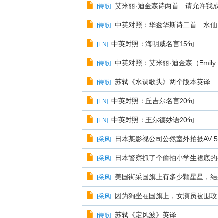
艾米丽·迪金森诗两首：请允许我
[
诗歌
]
中英对照：华兹华斯诗二首：水仙
[
诗歌
]
中英对照：海明威名言15句
[
EN
]
中英对照：艾米丽·迪金森（Emily D
[
诗歌
]
苏轼《水调歌头》两个版本英译
[
诗歌
]
中英对照：丘吉尔名言20句
[
EN
]
中英对照：王尔德妙语20句
[
EN
]
日本某影视公司公然室外拍摄AV 
[
采风
]
日本警察抓了个偷拍小学生裙底的
[
采风
]
美国街采国旗上有多少颗星星，结
[
采风
]
因为狗坐在国旗上，女演员被围攻
[
采风
]
苏轼《定风波》英译
[
诗歌
]