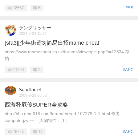
18567
6
#SS
ラングリッサー
2024-2-24 11:14
[sfa3][少年街霸3]简易出招mame cheat
https://www.mamecheat.co.uk/forums/viewtopic.php?t=12834 存
档
11290
2
#ARC
Schelfaniel
2009-8-28 00:53
西游释厄传SUPER全攻略
http://bbs.emu618.com/forum/thread-107279-1-1.html 作者：
computerjzy 一、 人物特性： 1， ...
18724
14
#ARC