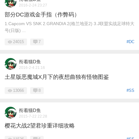
2016-2-24 23:27
部分DC游戏金手指（作弊码）
1.Capcom VS SNK 2.GRANDIA 2(格兰地亚2) 3.J联盟实战足球特大
号(日版) ...
24015
7
#DC
衔着猫D鱼
2016-2-4 21:16
土星版恶魔城X月下的夜想曲独有怪物图鉴
13066
8
#SS
衔着猫D鱼
2015-7-22 22:28
樱花大战2望君珍重详细攻略