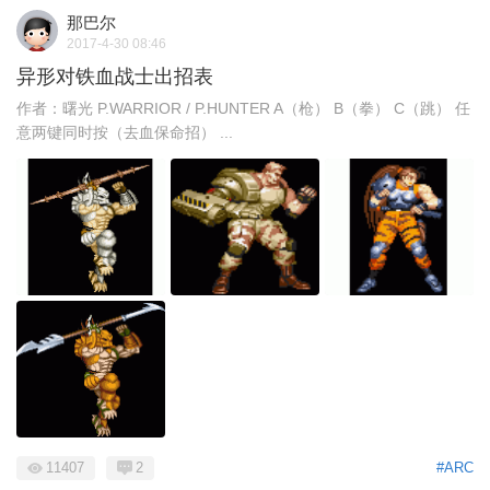
那巴尔
2017-4-30 08:46
异形对铁血战士出招表
作者：曙光 P.WARRIOR / P.HUNTER A（枪） B（拳） C（跳） 任
意两键同时按（去血保命招） ...
11407
2
#ARC