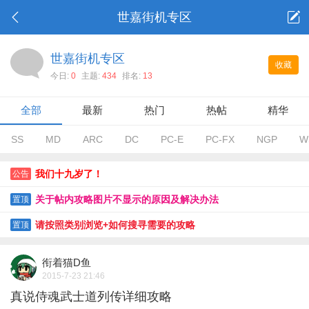
世嘉街机专区
世嘉街机专区
收藏
今日:
0
主题:
434
排名:
13
全部
最新
热门
热帖
精华
SS
MD
ARC
DC
PC-E
PC-FX
NGP
W
我们十九岁了！
公告
关于帖内攻略图片不显示的原因及解决办法
置顶
请按照类别浏览+如何搜寻需要的攻略
置顶
衔着猫D鱼
2015-7-23 21:46
真说侍魂武士道列传详细攻略