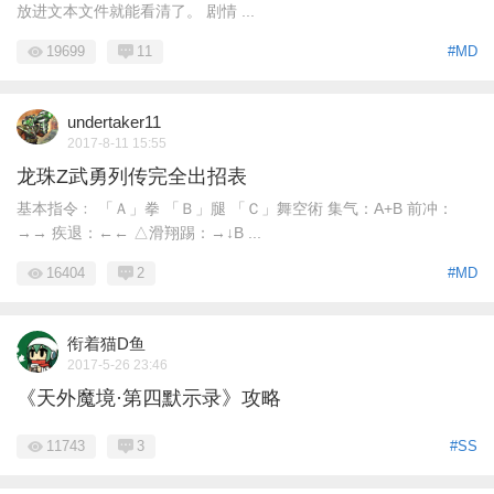
放进文本文件就能看清了。 剧情 ...
19699
11
#MD
undertaker11
2017-8-11 15:55
龙珠Z武勇列传完全出招表
基本指令﹕ 「Ａ」拳 「Ｂ」腿 「Ｃ」舞空術 集气：A+B 前冲：
→→ 疾退：←← △滑翔踢：→↓B ...
16404
2
#MD
衔着猫D鱼
2017-5-26 23:46
《天外魔境·第四默示录》攻略
11743
3
#SS