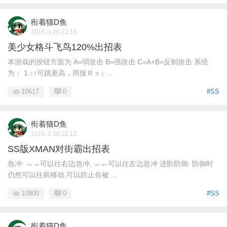
衔着猫D鱼
2016-3-26 22:16
美少女格斗飞鸟120%出招表
本游戏的按钮方面为 A=弱攻击 B=强攻击 C=A+B=反制攻击 系统
为： 1.↓↑可跳更高，而按Ｒ＝↓ ...
10617
0
#SS
衔着猫D鱼
2016-3-26 22:12
SS版XMAN对街霸出招表
急冲: →→可以往右边急冲, ←←可以往左边急冲 进阶防御: 防御时
仍然可以往前移动,可以防止你被 ...
10800
0
#SS
衔着猫D鱼