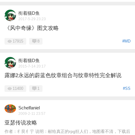
衔着猫D鱼
2017-5-29 23:23
《风中奇缘》图文攻略
17915
8
#MD
衔着猫D鱼
2015-7-14 20:17
露娜2永远的蔚蓝色纹章组合与纹章特性完全解说
11400
1
#SS
Schelfaniel
2009-2-11 23:57
亚瑟传说攻略
作者：彳艮彳亍 说明：献给真正的rpg狂人们，地图看不清，下载后