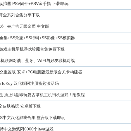
拟器 PSV固件+PSV金手指 下载即玩
力全开全系列合集分享下载
D》 去广告无限金币 中文版
集+SS杂志+SS特辑+SS影像+SS模拟器
拟器游戏主机掌机游戏珍藏合集免费下载
机联网对战、蓝牙、WIFI与好友联机对战
交重置版 安卓+PC电脑版最新版含关卡构建器
yToKey 汉化版附注册密匙激活码
懒人包 插上U盘即玩复古掌机主机街机游戏！附教程
 全皮肤畅玩 安卓版下载
C+WS中文汉化游戏合集 整合版下载即玩
 支持中文游戏附6000个java游戏