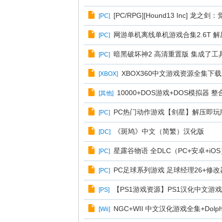
[PC/RPG][Hound13 Inc] 龙之剑：
[
PC
]
网游单机离线单机游戏合集2.6T 
[
PC
]
暗黑破坏神2 高清重置版 集成了工具
[
PC
]
XBOX360中文游戏资源全集下载
[
XBOX
]
10000+DOS游戏+DOS模拟器
[
其他
]
PC热门动作游戏【剑星】解压即玩版
[
PC
]
《斑鸠》中文（简繁）汉化版
[
DC
]
星露谷物语 全DLC（PC+安卓+i
[
PC
]
PC足球系列游戏 足球经理26+修改
[
PC
]
【PS1游戏资源】PS1汉化中文游戏
[
PS
]
NGC+WII 中文汉化游戏全集+Dol
[
Wii
]