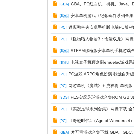
GBA、FC红白机、街机、Java、D
[
GBA
]
安卓单机游戏《纪念碑谷系列全集 1
[
其他
]
逃离鸭科夫安卓手机版电脑PC版+多
[
PC
]
《怪物猎人物语3：命运双龙》网盘下
[
PC
]
STEAM移植版安卓单机手机游戏
[
其他
]
电视盒子机顶盒刷emuelec游
[
其他
]
PC游戏 ARPG角色扮演 我独自升
[
PC
]
网游单机《魔域》五虎神将 单机版
[
PC
]
PES实况足球游戏合集ROM GB 3DS Wi
[
3DS
]
《实况足球系列合集》网盘下载 全D
[
PC
]
《奇迹时代4（Age of Wonders
[
PC
]
梦可宝游戏合集下载 GBA、GBC、
[
GBA
]