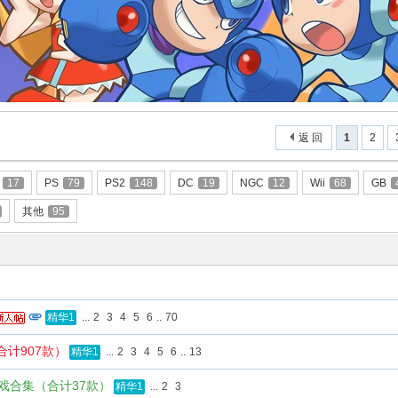
返 回
1
2
17
PS
79
PS2
148
DC
19
NGC
12
Wii
68
GB
其他
95
...
2
3
4
5
6
..
70
精华1
计907款）
...
2
3
4
5
6
..
13
精华1
戏合集（合计37款）
...
2
3
精华1