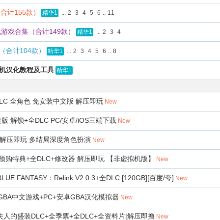
合计155款）
...
2
3
4
5
6
..
11
精华1
游戏合集（合计149款）
...
2
3
4
精华1
（合计104款）
...
2
3
4
5
6
..
8
精华1
机汉化教程及工具
精华1
DLC 全角色 免安装中文版 解压即玩
New
版 解锁+全DLC PC/安卓/iOS三端下载
New
 解压即玩 多结局深度角色扮演
New
+预购特典+全DLC+修改器 解压即玩 【非虚拟机版】
New
 FANTASY：Relink V2.0.3+全DLC [120GB][百度/夸]
New
+GBA中文游戏+PC+安卓GBA汉化模拟器
New
人的盛装DLC+全季票+全DLC+全资料片|解压即撸
New