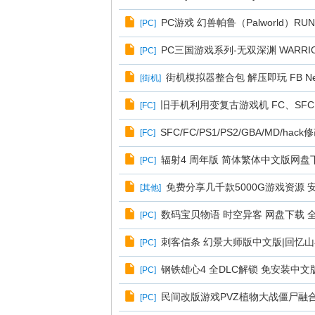
PC游戏 幻兽帕鲁（Palworld）
[
PC
]
PC三国游戏系列-无双深渊 WARRIO
[
PC
]
街机模拟器整合包 解压即玩 FB N
[
街机
]
旧手机利用变复古游戏机 FC、SF
[
FC
]
SFC/FC/PS1/PS2/GBA/M
[
FC
]
辐射4 周年版 简体繁体中文版网盘下
[
PC
]
免费分享几千款5000G游戏资源
[
其他
]
数码宝贝物语 时空异客 网盘下载 全
[
PC
]
刺客信条 幻景大师版中文版|回忆山
[
PC
]
钢铁雄心4 全DLC解锁 免安装中文版网
[
PC
]
民间改版游戏PVZ植物大战僵尸融
[
PC
]