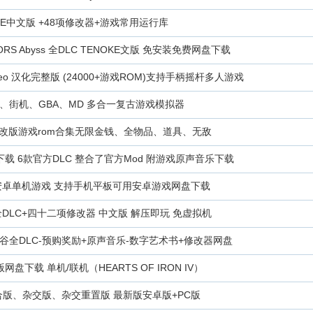
RUNE中文版 +48项修改器+游戏常用运行库
RS Abyss 全DLC TENOKE文版 免安装免费网盘下载
eo 汉化完整版 (24000+游戏ROM)支持手柄摇杆多人游戏
C、街机、GBA、MD 多合一复古游戏模拟器
D/hack修改版游戏rom合集无限金钱、全物品、道具、无敌
载 6款官方DLC 整合了官方Mod 附游戏原声音乐下载
 安卓单机游戏 支持手机平板可用安卓游戏网盘下载
DLC+四十二项修改器 中文版 解压即玩 免虚拟机
谷全DLC-预购奖励+原声音乐-数字艺术书+修改器网盘
盘下载 单机/联机（HEARTS OF IRON IV）
合版、杂交版、杂交重置版 最新版安卓版+PC版