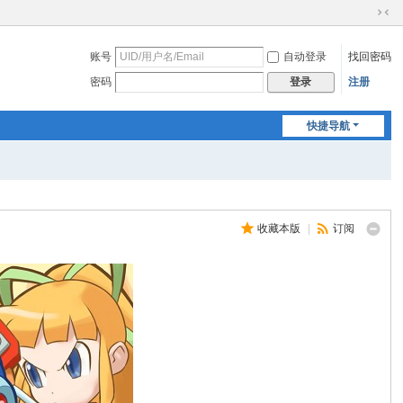
切
换
账号
自动登录
找回密码
到
窄
密码
注册
登录
版
快捷导航
收藏本版
|
订阅