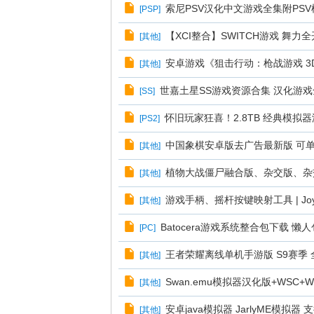
索尼PSV汉化中文游戏全集附PSV模
[
PSP
]
【XCI整合】SWITCH游戏 舞
[
其他
]
安卓游戏《狙击行动：枪战游戏 3
[
其他
]
世嘉土星SS游戏资源合集 汉化游戏全
[
SS
]
怀旧玩家狂喜！2.8TB 经典模
[
PS2
]
中国象棋安卓版去广告最新版 可单
[
其他
]
植物大战僵尸融合版、杂交版、杂
[
其他
]
游戏手柄、摇杆按键映射工具 | Jo
[
其他
]
Batocera游戏系统整合包下载 
[
PC
]
王者荣耀离线单机手游版 S9赛季
[
其他
]
Swan.emu模拟器汉化版+WS
[
其他
]
安卓java模拟器 JarlyME模拟器
[
其他
]