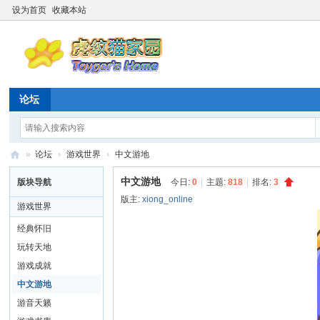
设为首页
收藏本站
论坛
»
论坛
›
游戏世界
›
中文游地
虎
中文游地
版块导航
今日:
0
|
主题:
818
|
排名:
3
纹
版主:
xiong_online
游戏世界
猫
经典怀旧
家
玩转天地
园
游戏成就
☆
中文游地
20
游音天籁