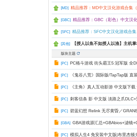
精品推荐：MD中文汉化游戏合集（
[
MD
]
精品推荐：GBC（彩色）中文汉化
[
GBC
]
精品推荐：SFC中文汉化游戏合集
[
SFC
]
【授人以鱼不如授人以渔】主机掌
[
其他
]
版块主题
PC格斗游戏 街头霸王5:冠军版 全
[
PC
]
《鬼谷八荒》国际版/TapTap版 直装
[
PC
]
《主角》真人互动影游 中文版下载
[
PC
]
刺客信条 影 中文版 淡路之爪DLC
[
PC
]
碧蓝幻想 Relink 无尽黄昏／GRANBLUE
[
PC
]
GBA游戏源汇总+GBAbios+滤镜
[
GBA
]
模拟人生4 免安装中文版|布里杰顿夫
[
PC
]