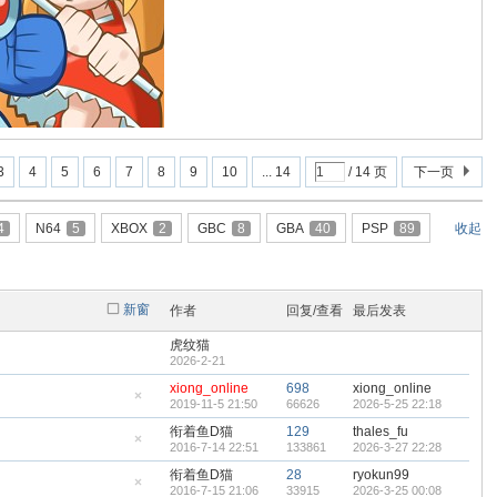
3
4
5
6
7
8
9
10
... 14
/ 14 页
下一页
4
N64
5
XBOX
2
GBC
8
GBA
40
PSP
89
收起
新窗
作者
回复/查看
最后发表
虎纹猫
2026-2-21
xiong_online
698
xiong_online
2019-11-5 21:50
66626
2026-5-25 22:18
隐
藏
衔着鱼D猫
129
thales_fu
置
2016-7-14 22:51
133861
2026-3-27 22:28
顶
隐
帖
藏
衔着鱼D猫
28
ryokun99
置
2016-7-15 21:06
33915
2026-3-25 00:08
顶
隐