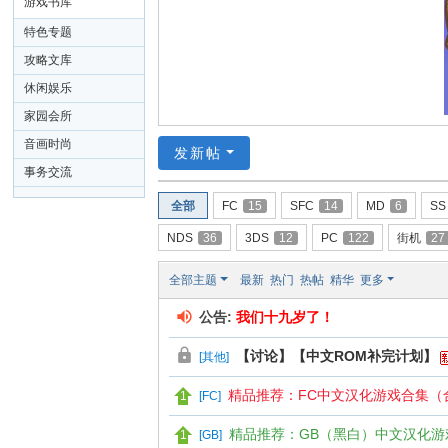
26
游戏书库
特色专题
攻略文库
休闲娱乐
家园会所
音画时尚
发新帖
事务交流
全部
FC
15
SFC
14
MD
6
SS
NDS
36
3DS
12
PC
122
街机
27
全部主题
最新
热门
热帖
精华
更多
公告:
我们十九岁了！
【讨论】【中文ROM补完计划】
[
其他
]
精品推荐：FC中文汉化游戏合集（合
[
FC
]
精品推荐：GB（黑白）中文汉化游
[
GB
]