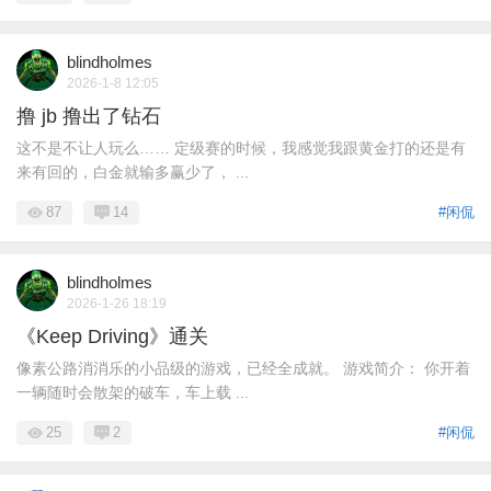
blindholmes
2026-1-8 12:05
撸 jb 撸出了钻石
这不是不让人玩么…… 定级赛的时候，我感觉我跟黄金打的还是有
来有回的，白金就输多赢少了， ...
87
14
#闲侃
blindholmes
2026-1-26 18:19
《Keep Driving》通关
像素公路消消乐的小品级的游戏，已经全成就。 游戏简介： 你开着
一辆随时会散架的破车，车上载 ...
25
2
#闲侃