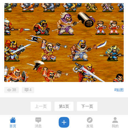
38
4
#贴图
上一页
第1页
下一页
首页
消息
发现
我的