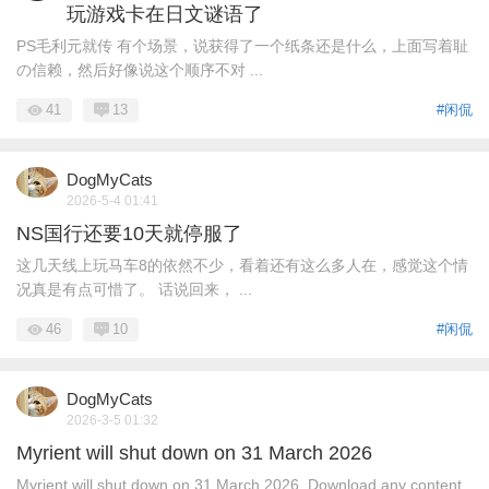
玩游戏卡在日文谜语了
PS毛利元就传 有个场景，说获得了一个纸条还是什么，上面写着耻
の信赖，然后好像说这个顺序不对 ...
41
13
#闲侃
DogMyCats
2026-5-4 01:41
NS国行还要10天就停服了
这几天线上玩马车8的依然不少，看着还有这么多人在，感觉这个情
况真是有点可惜了。 话说回来， ...
46
10
#闲侃
DogMyCats
2026-3-5 01:32
Myrient will shut down on 31 March 2026
Myrient will shut down on 31 March 2026. Download any content