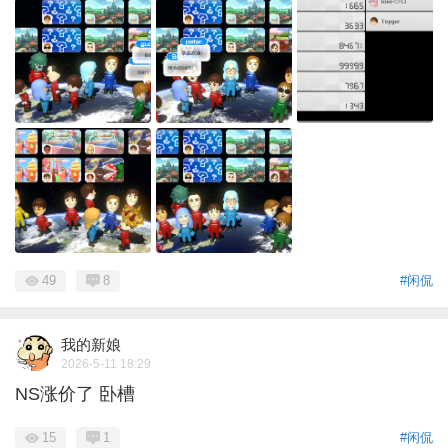
49
8
#闲侃
我的新娘
2026-5-11 18:29
NS涨价了 卧槽
15
1
#闲侃