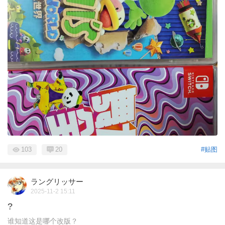
103
20
#贴图
ラングリッサー
2025-11-2 15:11
?
谁知道这是哪个改版？