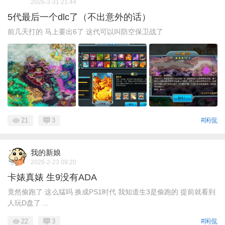
2026-3-31 21:44
5代最后一个dlc了（不出意外的话）
前几天打的 马上要出6了 这代可以叫防空保卫战了
21
3
#闲侃
我的新娘
2026-2-23 09:20
卡婊真婊 生9没有ADA
竟然偷跑了 这么猛吗 换成PS1时代 我知道生3是偷跑的 提前就看到
人玩D盘了 ...
22
3
#闲侃