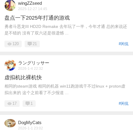
wingZZseed
2025-12-27 14:45
盘点一下2025年打通的游戏
勇者斗恶龙III HD2D Remake 去年玩了一半，今年才通 总的来说还
是不错的 没有了双六还是很遗憾 ...
120
21
#闲侃
ラングリッサー
2026-1-4 22:32
虚拟机比裸机快
相同的steam游戏 相同的机器 win11跑游戏干不过linux + proton虚
拟出来的 这个之前看了不少报道 ...
17
1
#闲侃
DogMyCats
2026-1-1 23:02