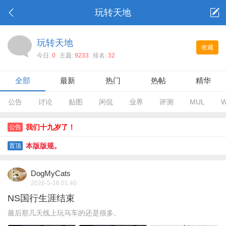
玩转天地
玩转天地
收藏
今日:
0
主题:
9233
排名:
32
全部
最新
热门
热帖
精华
公告
讨论
贴图
闲侃
业界
评测
MUL
W
我们十九岁了！
公告
本版版规。
置顶
DogMyCats
2026-5-16 01:40
NS国行生涯结束
最后那几天线上玩马车的还是很多。