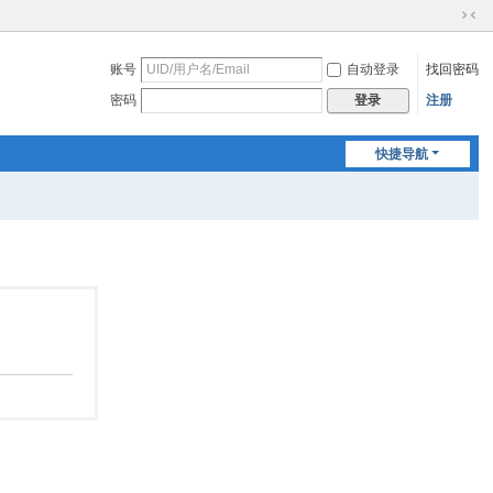
切
换
账号
自动登录
找回密码
到
窄
密码
注册
登录
版
快捷导航