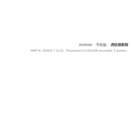
Archiver
|
手机版
|
虎纹猫家园
GMT+8, 2026-8-7 12:22
, Processed in 0.011408 second(s), 5 queries .