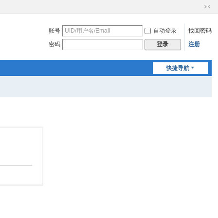
切
换
账号
自动登录
找回密码
到
窄
密码
注册
登录
版
快捷导航