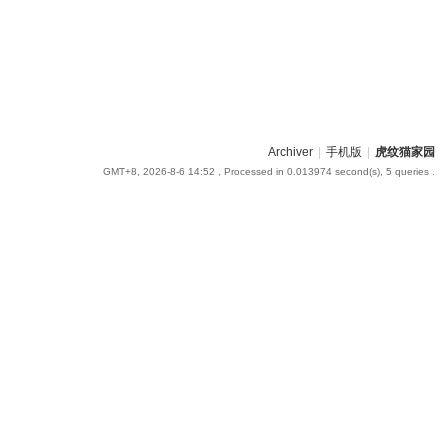
Archiver
|
手机版
|
虎纹猫家园
GMT+8, 2026-8-6 14:52
, Processed in 0.013974 second(s), 5 queries .