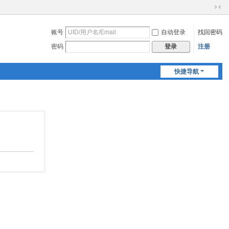
切
换
账号
自动登录
找回密码
到
窄
密码
注册
登录
版
快捷导航