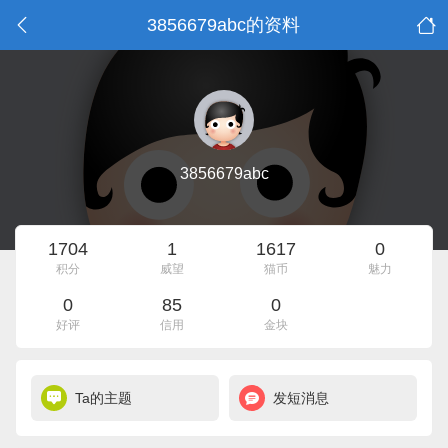
3856679abc的资料
3856679abc
1704
1
1617
0
积分
威望
猫币
魅力
0
85
0
好评
信用
金块
Ta的主题
发短消息