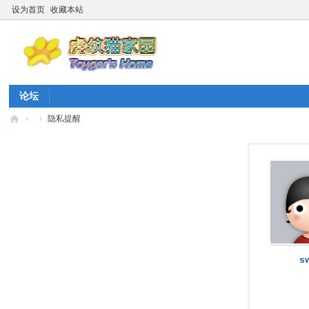
设为首页
收藏本站
论坛
›
›
隐私提醒
虎
纹
猫
家
园
☆
20
s
26