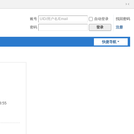
切
换
账号
自动登录
找回密码
到
窄
密码
注册
登录
版
快捷导航
:55