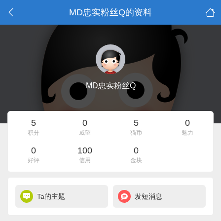
MD忠实粉丝Q的资料
MD忠实粉丝Q
5
0
5
0
积分
威望
猫币
魅力
0
100
0
好评
信用
金块
Ta的主题
发短消息