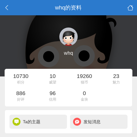
whq的资料
whq
10730
10
19260
23
积分
威望
猫币
魅力
886
96
0
好评
信用
金块
Ta的主题
发短消息