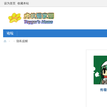
设为首页
收藏本站
论坛
›
›
隐私提醒
虎
纹
猫
家
园
☆
20
衔着
26