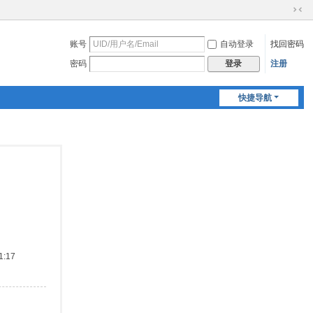
切
换
账号
自动登录
找回密码
到
窄
密码
注册
登录
版
快捷导航
:17