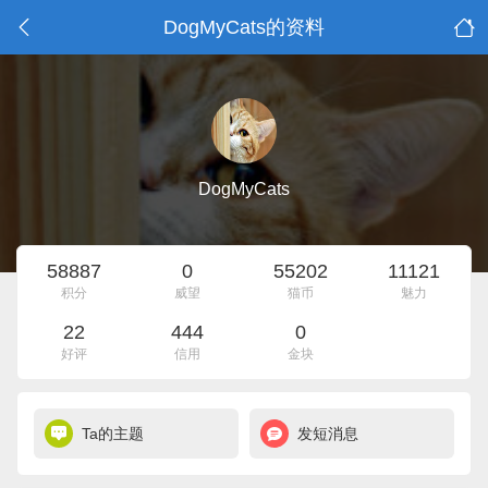
DogMyCats的资料
DogMyCats
58887
0
55202
11121
积分
威望
猫币
魅力
22
444
0
好评
信用
金块
Ta的主题
发短消息