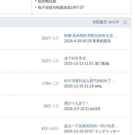
蚊跟蝇结婚
电子游戏与电脑游戏1997.07
分区版主:
ps119
卧槽 真的假的 阿联玩的有点花 ...
2417
/
2万
2026-4-28 06:29
笨笨的菜鸟
这个站长专业
2127
/
1万
2025-10-13 11:51
龙门客栈
好久没看到这么霸气的站长了 ...
1764
/
1万
2025-12-15 21:19
whq
我们十九岁了！
912
/
1万
2026-3-5 18:11
ps119
盘点一下近期买到的一些小玩意 ...
412
/ 8802
2024-12-19 20:57
ラングリッサー