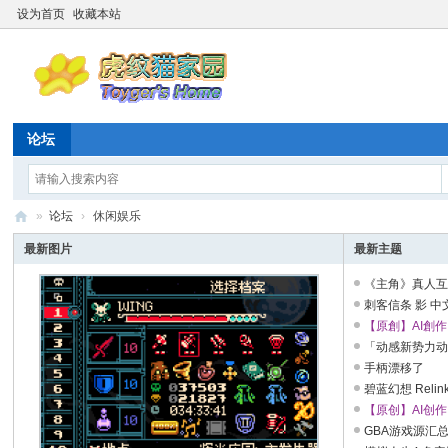
设为首页
收藏本站
论坛
»
论坛
›
休闲娱乐
虎
最新图片
最新主题
纹
《主角》真人互
猫
角色扮演 ...
刺客信条 影 中
改器 解压即玩 【非
【原創】AI創
家
(粵語)
「动感新势力
园
手柄漂移了
☆
碧蓝幻想 Relin
Relink V2.0.3+全
【原创】AI创
20
(国语)
GBA游戏源汇总+