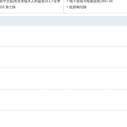
器
安装中文版|布里杰顿夫人的盛装DLC+全季
电子游戏与电脑游戏1997.06
片|解压即撸 ...
26 第七辑
蚊跟蝇结婚