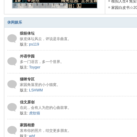
26
卓GBA汉化模拟
模拟人生4 免
1
2
3
4
5
6
7
8
9
10
票+全DLC+全资料
家园白皮书☆20
休闲娱乐
缤纷体坛
纵览体坛风云，评说是非曲直。
版主:
ps119
外语学园
多一门语言，多一个世界。
版主:
Toyger
猫咪专区
家园角落里的小小猫窝。
版主:
LSHWM
佳文原创
在此，会有人为您的心曲鼓掌。
版主:
虎纹猫
家园相册
发布你的照片，结交更多朋友。
版主:
whf