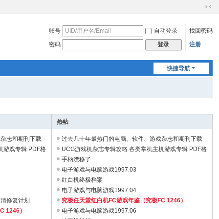
切
换
账号
自动登录
找回密码
到
窄
密码
注册
登录
版
快捷导航
热帖
戏杂志和期刊下载
过去几十年最热门的电脑、软件、游戏杂志和期刊下载
游戏专辑 PDF格
都是绝版停刊的电子PDF电子书1T ...
UCG游戏机杂志专辑攻略 各类掌机主机游戏专辑 PDF格
式
手柄漂移了
电子游戏与电脑游戏1997.03
红白机终极档案
电子游戏与电脑游戏1997.04
高清修复计划
究极任天堂红白机FC游戏年鉴（究极FC 1246）
 1246）
电子游戏与电脑游戏1997.06