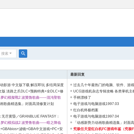
搜索
搜
索
最新回复
动影游 中文版下载 解压即玩 多结局深度
过去几十年最热门的电脑、软件、游
文版 淡路之爪DLC+预购特典+全DLC+修
都是绝版停刊的电子PDF电子书1T ...
UCG游戏机杂志专辑攻略 各类掌机主机
虚拟机版】 ...
作.夢幻模擬戰2.波贊魯歌曲——混沌聖歌
式
手柄漂移了
动画歌曲精选集」封面高清修复计划
电子游戏与电脑游戏1997.03
红白机终极档案
k 无尽黄昏／GRANBLUE FANTASY：
电子游戏与电脑游戏1997.04
DLC [120GB][百度/夸] ...
作.梦幻模拟战2.波赞鲁歌曲——暗之降临
「动感新势力动画歌曲精选集」封面
GBAbios+滤镜+GBA中文游戏+PC+安
究极任天堂红白机FC游戏年鉴（究极FC